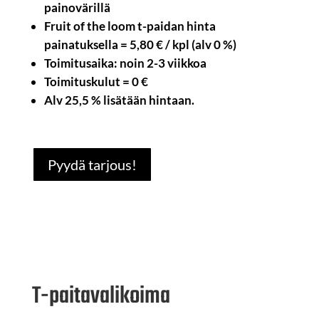
painovärillä
Fruit of the loom t-paidan hinta
painatuksella = 5,80 € / kpl (alv 0 %)
Toimitusaika: noin 2-3 viikkoa
Toimituskulut = 0 €
Alv 25,5 % lisätään hintaan.
Pyydä tarjous!
T-
paitavalikoima