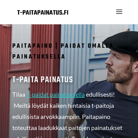
PAITAPAINO | PAIDAT OMALLA
PAINATUKSELLA
T-PAITA PAINATUS
Tilaa
T-paidat painatuksella
edullisesti!
Meiltä löydät kaiken hintaisia t-paitoja
edullisista arvokkaampiin. Paitapaino
toteuttaa laadukkaat paitojen painatukset