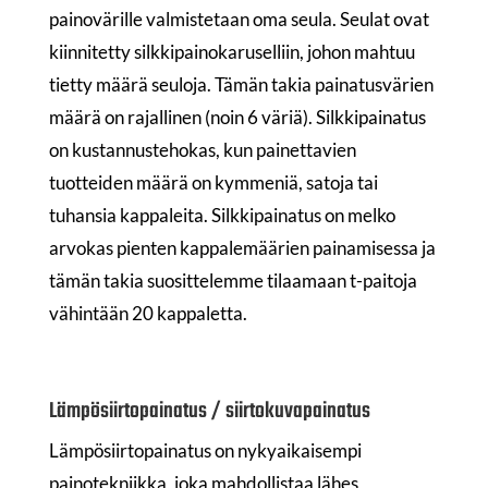
painovärille valmistetaan oma seula. Seulat ovat
kiinnitetty silkkipainokaruselliin, johon mahtuu
tietty määrä seuloja. Tämän takia painatusvärien
määrä on rajallinen (noin 6 väriä). Silkkipainatus
on kustannustehokas, kun painettavien
tuotteiden määrä on kymmeniä, satoja tai
tuhansia kappaleita. Silkkipainatus on melko
arvokas pienten kappalemäärien painamisessa ja
tämän takia suosittelemme tilaamaan t-paitoja
vähintään 20 kappaletta.
Lämpösiirtopainatus / siirtokuvapainatus
Lämpösiirtopainatus on nykyaikaisempi
painotekniikka, joka mahdollistaa lähes