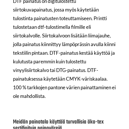
DTF painatus on digitulostettu
siirtokuvapainatus, jossa myös käytetään
tulostinta painatusten toteuttamiseen. Printti
tulostetaan dtf-tulostimella filmille eli
siirtokalvolle. Siirtokalvoon lisätään liimajauhe,
jolla painatus kiinnittyy lämpöprässin avulla kiinni
tekstiilin pintaan. DTF-painatus kestää käyttöä ja
kulutusta paremmin kuin tulostettu
vinyylisiirtokalvo tai DTG-painatus. DTF-
painatuksessa käytetään CMYK-väriskaalaa.
100 % tarkkojen pantone värien painattaminen ei
ole mahdollista.
Meidän painotalo käyttää turvallisia öko-tex
sertifioituja painovärejä