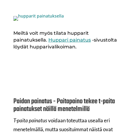
Meiltä voit myös tilata hupparit
painatuksella.
Huppari painatus
-sivustolta
löydät hupparivalikoiman.
Paidan painatus - Paitapaino tekee t-paita
painatukset näillä menetelmillä
T-paita painatus
voidaan toteuttaa usealla eri
menetelmällä, mutta suosituimmat näistä ovat