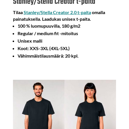
Stanley/Stella Creator t-paita
Tilaa
Stanley/Stella Creator 2.0 t-paita
omalla
painatuksella. Laadukas unisex t-paita.
100 % luomupuuvilla, 180 g/m2
Regular / medium fit -mitoitus
Unisex malli
Koot: XXS-3XL (4XL-5XL)
Vähimmäistilausmäärä: 20 kpl.