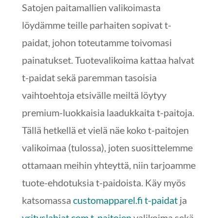
Satojen paitamallien valikoimasta
löydämme teille parhaiten sopivat t-
paidat, johon toteutamme toivomasi
painatukset. Tuotevalikoima kattaa halvat
t-paidat sekä paremman tasoisia
vaihtoehtoja etsivälle meiltä löytyy
premium-luokkaisia laadukkaita t-paitoja.
Tällä hetkellä et vielä näe koko t-paitojen
valikoimaa (tulossa), joten suosittelemme
ottamaan meihin yhteyttä, niin tarjoamme
tuote-ehdotuksia t-paidoista. Käy myös
katsomassa
customapparel.fi t-paidat
ja
yrityslahjat.com t-paitojen
valikoima sekä