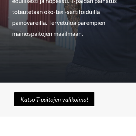
edullisesti ja nopeasti. T-paidan painatus
toteutetaan öko-tex -sertifoiduilla
painoväreillä. Tervetuloa parempien
mainospaitojen maailmaan.
Katso T-paitojen valikoima!