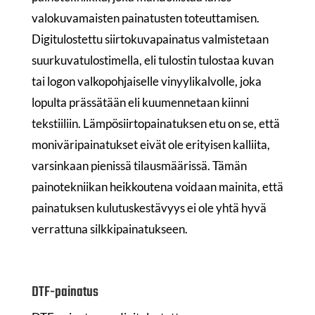
valokuvamaisten painatusten toteuttamisen.
Digitulostettu siirtokuvapainatus valmistetaan
suurkuvatulostimella, eli tulostin tulostaa kuvan
tai logon valkopohjaiselle vinyylikalvolle, joka
lopulta prässätään eli kuumennetaan kiinni
tekstiiliin. Lämpösiirtopainatuksen etu on se, että
moniväripainatukset eivät ole erityisen kalliita,
varsinkaan pienissä tilausmäärissä. Tämän
painotekniikan heikkoutena voidaan mainita, että
painatuksen kulutuskestävyys ei ole yhtä hyvä
verrattuna silkkipainatukseen.
DTF-painatus