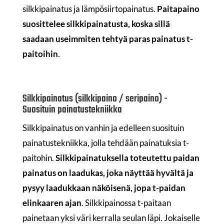
silkkipainatus ja lämpösiirtopainatus.
Paitapaino
suosittelee silkkipainatusta, koska sillä
saadaan useimmiten tehtyä paras painatus t-
paitoihin
.
Silkkipainatus (silkkipaino / seripaino) -
Suosituin painatustekniikka
Silkkipainatus on vanhin ja edelleen suosituin
painatustekniikka, jolla tehdään painatuksia t-
paitohin.
Silkkipainatuksella toteutettu paidan
painatus on laadukas, joka näyttää hyvältä ja
pysyy laadukkaan näköisenä, jopa t-paidan
elinkaaren ajan
. Silkkipainossa t-paitaan
painetaan yksi väri kerralla seulan läpi. Jokaiselle