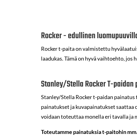
Rocker - edullinen luomupuuvilla
Rocker t-paita on valmistettu hyvälaatu
laadukas. Tämä on hyvä vaihtoehto, jos ha
Stanley/Stella Rocker T-paidan 
Stanley/Stella Rocker t-paidan painatus 
painatukset ja kuvapainatukset saattaa o
voidaan toteuttaa monella eri tavalla ja m
Toteutamme painatuksia t-paitohin mm. 