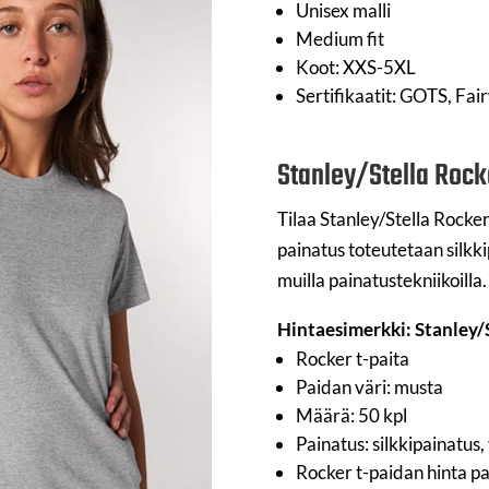
Unisex malli
Medium fit
Koot: XXS-5XL
Sertifikaatit: GOTS, Fa
Stanley/Stella Rock
Tilaa Stanley/Stella Rocker
painatus toteutetaan silkk
muilla painatustekniikoilla.
Hintaesimerkki: Stanley/S
Rocker t-paita
Paidan väri: musta
Määrä: 50 kpl
Painatus: silkkipainatus
Rocker t-paidan hinta pai