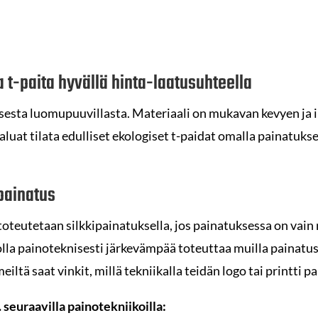
 t-paita hyvällä hinta-laatusuhteella
isesta luomupuuvillasta. Materiaali on mukavan kevyen ja 
luat tilata edulliset ekologiset t-paidat omalla painatukse
painatus
toteutetaan silkkipainatuksella, jos painatuksessa on vai
lla painoteknisesti järkevämpää toteuttaa muilla painatus
eiltä saat vinkit, millä tekniikalla teidän logo tai printti 
seuraavilla painotekniikoilla: