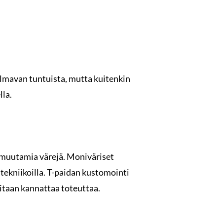
ilmavan tuntuista, mutta kuitenkin
lla.
n muutamia värejä. Moniväriset
tekniikoilla. T-paidan kustomointi
paitaan kannattaa toteuttaa.