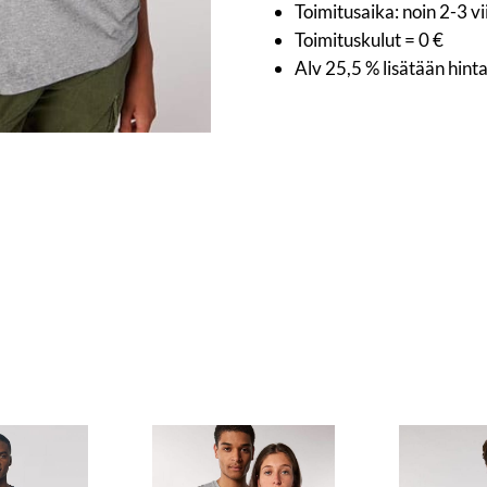
Toimitusaika: noin 2-3 v
Toimituskulut = 0 €
Alv 25,5 % lisätään hint