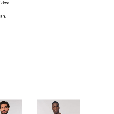
iikkoa
aan.