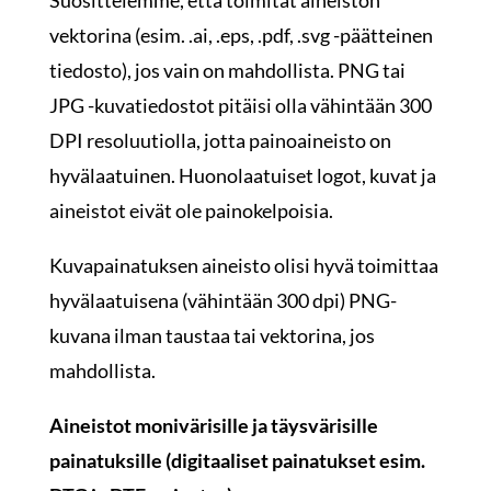
Suosittelemme, että toimitat aineiston
vektorina (esim. .ai, .eps, .pdf, .svg -päätteinen
tiedosto), jos vain on mahdollista. PNG tai
JPG -kuvatiedostot pitäisi olla vähintään 300
DPI resoluutiolla, jotta painoaineisto on
hyvälaatuinen. Huonolaatuiset logot, kuvat ja
aineistot eivät ole painokelpoisia.
Kuvapainatuksen aineisto olisi hyvä toimittaa
hyvälaatuisena (vähintään 300 dpi) PNG-
kuvana ilman taustaa tai vektorina, jos
mahdollista.
Aineistot monivärisille ja täysvärisille
painatuksille (digitaaliset painatukset esim.