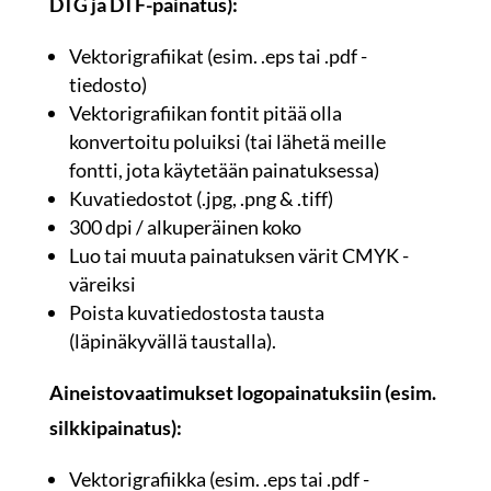
DTG ja DTF-painatus):
Vektorigrafiikat (esim. .eps tai .pdf -
tiedosto)
Vektorigrafiikan fontit pitää olla
konvertoitu poluiksi (tai lähetä meille
fontti, jota käytetään painatuksessa)
Kuvatiedostot (.jpg, .png & .tiff)
300 dpi / alkuperäinen koko
Luo tai muuta painatuksen värit CMYK -
väreiksi
Poista kuvatiedostosta tausta
(läpinäkyvällä taustalla).
Aineistovaatimukset logopainatuksiin (esim.
silkkipainatus):
Vektorigrafiikka (esim. .eps tai .pdf -