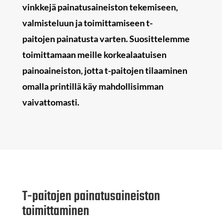
vinkkejä painatusaineiston tekemiseen,
valmisteluun ja toimittamiseen t-
paitojen painatusta varten. Suosittelemme
toimittamaan meille korkealaatuisen
painoaineiston, jotta t-paitojen tilaaminen
omalla printillä käy mahdollisimman
vaivattomasti.
T-paitojen painatusaineiston
toimittaminen