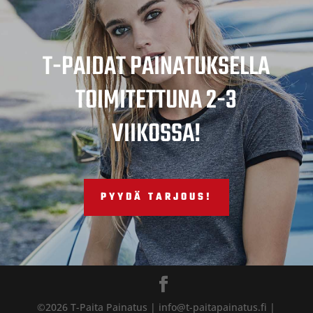
T-PAIDAT PAINATUKSELLA
TOIMITETTUNA 2-3
VIIKOSSA!
PYYDÄ TARJOUS!
©2026 T-Paita Painatus | info@t-paitapainatus.fi |