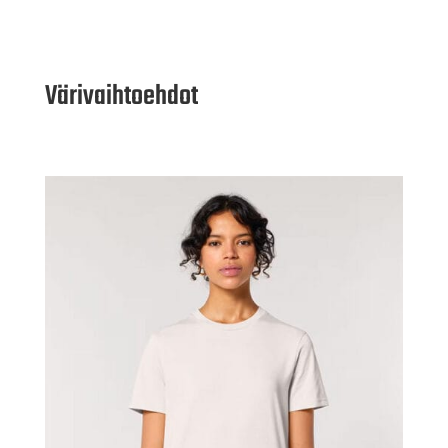
Värivaihtoehdot