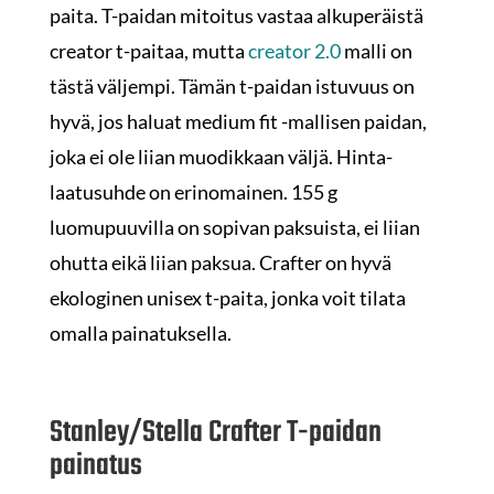
paita. T-paidan mitoitus vastaa alkuperäistä
creator t-paitaa, mutta
creator 2.0
malli on
tästä väljempi. Tämän t-paidan istuvuus on
hyvä, jos haluat medium fit -mallisen paidan,
joka ei ole liian muodikkaan väljä. Hinta-
laatusuhde on erinomainen. 155 g
luomupuuvilla on sopivan paksuista, ei liian
ohutta eikä liian paksua. Crafter on hyvä
ekologinen unisex t-paita, jonka voit tilata
omalla painatuksella.
Stanley/Stella Crafter T-paidan
painatus