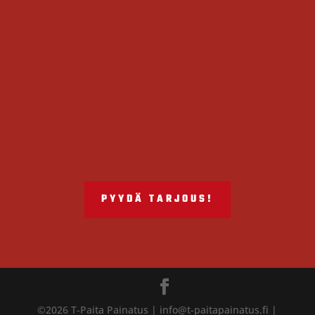
PYYDÄ TARJOUS!
©2026 T-Paita Painatus | info@t-paitapainatus.fi |