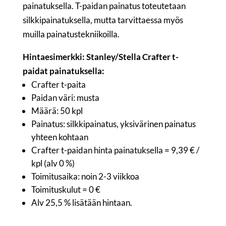
painatuksella. T-paidan painatus toteutetaan
silkkipainatuksella, mutta tarvittaessa myös
muilla painatustekniikoilla.
Hintaesimerkki: Stanley/Stella Crafter t-
paidat painatuksella:
Crafter t-paita
Paidan väri: musta
Määrä: 50 kpl
Painatus: silkkipainatus, yksivärinen painatus
yhteen kohtaan
Crafter t-paidan hinta painatuksella = 9,39 € /
kpl (alv 0 %)
Toimitusaika: noin 2-3 viikkoa
Toimituskulut = 0 €
Alv 25,5 % lisätään hintaan.