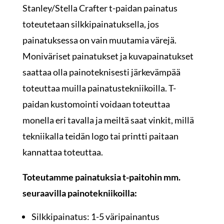
Stanley/Stella Crafter t-paidan painatus
toteutetaan silkkipainatuksella, jos
painatuksessa on vain muutamia värejä.
Moniväriset painatukset ja kuvapainatukset
saattaa olla painoteknisesti järkevämpää
toteuttaa muilla painatustekniikoilla. T-
paidan kustomointi voidaan toteuttaa
monella eri tavalla ja meiltä saat vinkit, millä
tekniikalla teidän logo tai printti paitaan
kannattaa toteuttaa.
Toteutamme painatuksia t-paitohin mm.
seuraavilla painotekniikoilla:
Silkkipainatus: 1-5 väripainantus