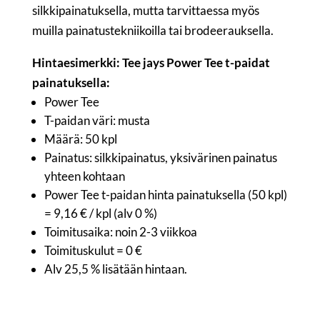
silkkipainatuksella, mutta tarvittaessa myös
muilla painatustekniikoilla tai brodeerauksella.
Hintaesimerkki: Tee jays Power Tee t-paidat
painatuksella:
Power Tee
T-paidan väri: musta
Määrä: 50 kpl
Painatus: silkkipainatus, yksivärinen painatus
yhteen kohtaan
Power Tee t-paidan hinta painatuksella (50 kpl)
= 9,16 € / kpl (alv 0 %)
Toimitusaika: noin 2-3 viikkoa
Toimituskulut = 0 €
Alv 25,5 % lisätään hintaan.