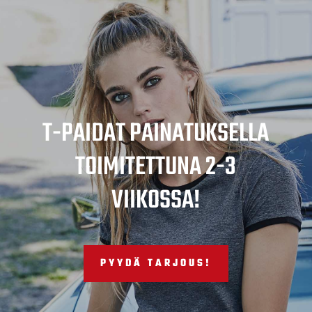
T-PAIDAT PAINATUKSELLA
TOIMITETTUNA 2-3
VIIKOSSA!
PYYDÄ TARJOUS!