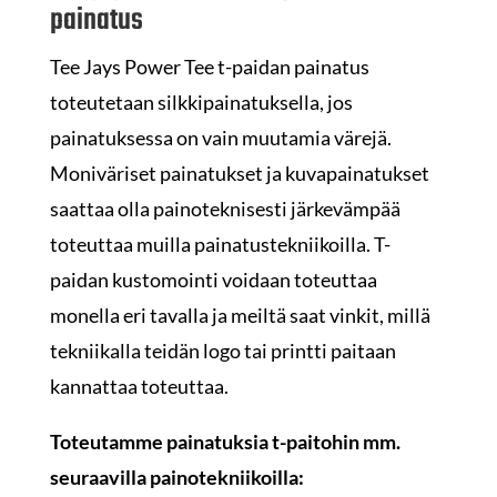
painatus
Tee Jays Power Tee t-paidan painatus
toteutetaan silkkipainatuksella, jos
painatuksessa on vain muutamia värejä.
Moniväriset painatukset ja kuvapainatukset
saattaa olla painoteknisesti järkevämpää
toteuttaa muilla painatustekniikoilla. T-
paidan kustomointi voidaan toteuttaa
monella eri tavalla ja meiltä saat vinkit, millä
tekniikalla teidän logo tai printti paitaan
kannattaa toteuttaa.
Toteutamme painatuksia t-paitohin mm.
seuraavilla painotekniikoilla: