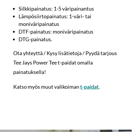
Silkkipainatus: 1-5 väripainantus
Lämpösiirtopainatus: 1-väri- tai
moniväripainatus
DTF-painatus: moniväripainatus
DTG-painatus.
Ota yhteyttä / Kysy lisätietoja / Pyydä tarjous
Tee Jays Power Tee t-paidat omalla
painatuksella!
Katso myös muut valikoiman
t-paidat
.