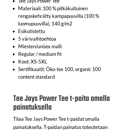
Tee Jays Power Tee
Materiaali: 100 % pitkäkuituinen
rengaskehrätty kampapuuvilla (100 %
luomupuuvilla), 140 g/m2
Esikutistettu
5 värivaihtoehtoa
Miesten/unisex malli
Regular / medium fit
Koot: XS-5XL
Sertifikaatit: Öko-tex 100, organic 100
content standard
Tee Jays Power Tee t-paita omalla
painatuksella
Tilaa Tee Jays Power Tee t-paidat omalla
painatuksella. T-paidan painatus toteutetaan