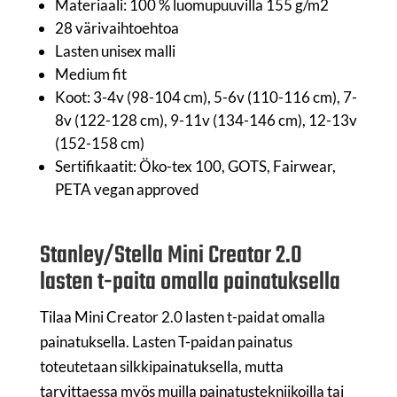
Materiaali: 100 % luomupuuvilla 155 g/m2
28 värivaihtoehtoa
Lasten unisex malli
Medium fit
Koot: 3-4v (98-104 cm), 5-6v (110-116 cm), 7-
8v (122-128 cm), 9-11v (134-146 cm), 12-13v
(152-158 cm)
Sertifikaatit: Öko-tex 100, GOTS, Fairwear,
PETA vegan approved
Stanley/Stella Mini Creator 2.0
lasten t-paita omalla painatuksella
Tilaa Mini Creator 2.0 lasten t-paidat omalla
painatuksella. Lasten T-paidan painatus
toteutetaan silkkipainatuksella, mutta
tarvittaessa myös muilla painatustekniikoilla tai