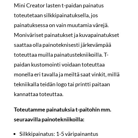
Mini Creator lasten t-paidan painatus
toteutetaan silkkipainatuksella, jos
painatuksessa on vain muutamia värejä.
Moniväriset painatukset ja kuvapainatukset
saattaa olla painoteknisesti järkevämpää
toteuttaa muilla painatustekniikoilla. T-
paidan kustomointi voidaan toteuttaa
monella eri tavalla ja meiltä saat vinkit, millä
tekniikalla teidän logo tai printti paitaan
kannattaa toteuttaa.
Toteutamme painatuksia t-paitohin mm.
seuraavilla painotekniikoilla:
Silkkipainatus: 1-5 väripainantus