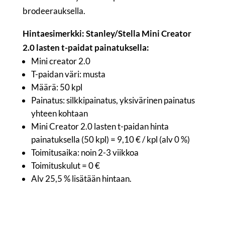
brodeerauksella.
Hintaesimerkki: Stanley/Stella Mini Creator
2.0 lasten t-paidat painatuksella:
Mini creator 2.0
T-paidan väri: musta
Määrä: 50 kpl
Painatus: silkkipainatus, yksivärinen painatus
yhteen kohtaan
Mini Creator 2.0 lasten t-paidan hinta
painatuksella (50 kpl) = 9,10 € / kpl (alv 0 %)
Toimitusaika: noin 2-3 viikkoa
Toimituskulut = 0 €
Alv 25,5 % lisätään hintaan.