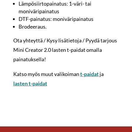
Lämpösiirtopainatus: 1-väri- tai
moniväripainatus
DTF-painatus: moniväripainatus
Brodeeraus.
Ota yhteyttä / Kysy lisätietoja / Pyydä tarjous
Mini Creator 2.0 lasten t-paidat omalla
painatuksella!
Katso myös muut valikoiman
t-paidat
ja
lasten t-paidat