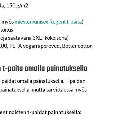
lla, 150 g/m2
na myös
miesten/unisex Regent t-paita
)
toitus
rejä saatavana 3XL -kokoisena)
 100, PETA vegan approved, Better cotton
 t-paita omalla painatuksella
t-paidat omalla painatuksella. T-paidan
ipainatuksella, mutta tarvittaessa myös
ent naisten t-paidat painatuksella: