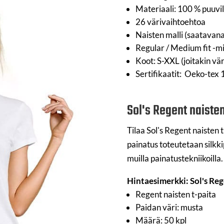
Materiaali: 100 % puuvi
26 värivaihtoehtoa
Naisten malli (saatava
Regular / Medium fit -mi
Koot: S-XXL (joitakin vä
Sertifikaatit: Oeko-tex
Sol's Regent naisten
Tilaa Sol's Regent naisten 
painatus toteutetaan silkk
muilla painatustekniikoilla.
Hintaesimerkki: Sol's Reg
Regent naisten t-paita
Paidan väri: musta
Määrä: 50 kpl