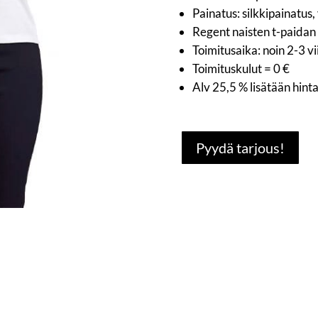
Painatus: silkkipainatus
Regent naisten t-paidan h
Toimitusaika: noin 2-3 v
Toimituskulut = 0 €
Alv 25,5 % lisätään hint
Pyydä tarjous!