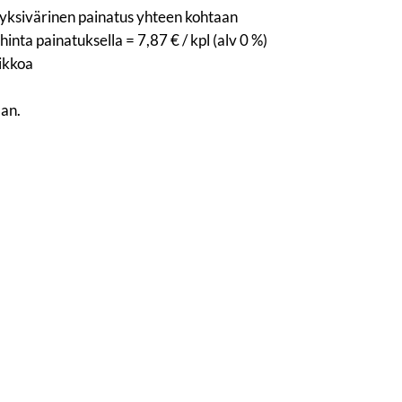
, yksivärinen painatus yhteen kohtaan
inta painatuksella = 7,87 € / kpl (alv 0 %)
iikkoa
aan.