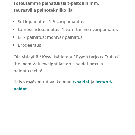
Toteutamme painatuksia t-paitohin mm.
seuraavilla painotekniikoilla:
Silkkipainatus: 1-5 väripainantus
Lämpösiirtopainatus: 1-väri- tai moniväripainatus
DTF-painatus: moniväripainatus
Brodeeraus.
Ota yhteyttä / Kysy lisätietoja / Pyydä tarjous Fruit of
the loom Valueweight lasten t-paidat omalla
painatuksella!
Katso myös muut valikoiman
t-paidat
ja
lasten t-
paidat