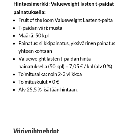
Hintaesimerkki: Valueweight lasten t-paidat
painatuksella:
Fruit of the loom Valueweight Lasten t-paita
T-paidan väri: musta
Määrä: 50 kpl
Painatus: silkkipainatus, yksivärinen painatus
yhteen kohtaan
Valueweight lasten t-paidan hinta
painatuksella (50 kpl) = 7,05 € / kpl (alv 0 %)
Toimitusaika: noin 2-3 viikkoa
Toimituskulut = 0 €
Alv 25,5 % lisätään hintaan.
Värivaihtoehdot