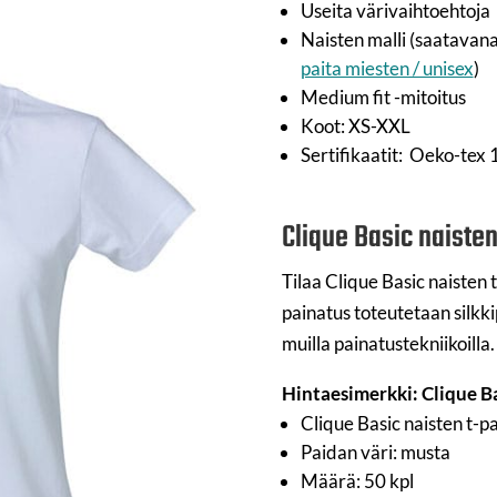
Useita värivaihtoehtoja
Naisten malli (saatavan
paita miesten / unisex
)
Medium fit -mitoitus
Koot: XS-XXL
Sertifikaatit: Oeko-tex
Clique Basic naisten
Tilaa Clique Basic naisten 
painatus toteutetaan silkk
muilla painatustekniikoilla.
Hintaesimerkki: Clique Ba
Clique Basic naisten t-pa
Paidan väri: musta
Määrä: 50 kpl