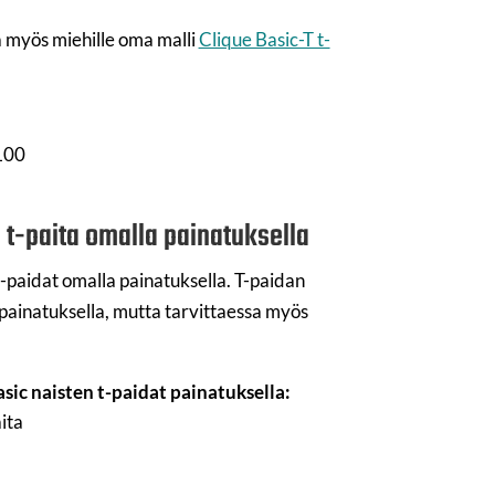
a myös miehille oma malli
Clique Basic-T t-
 100
 t-paita omalla painatuksella
t-paidat omalla painatuksella. T-paidan
ipainatuksella, mutta tarvittaessa myös
sic naisten t-paidat painatuksella:
ita