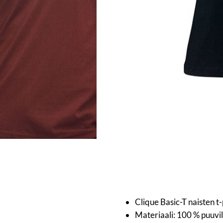
Clique Basic-T naisten t-
Materiaali: 100 % puuvi