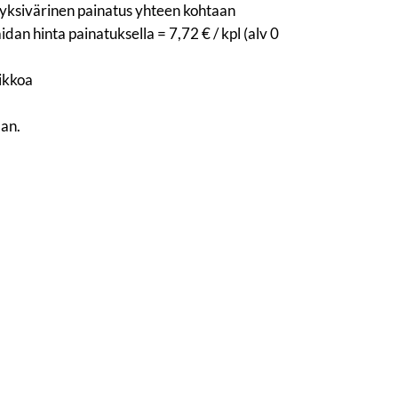
, yksivärinen painatus yhteen kohtaan
idan hinta painatuksella = 7,72 € / kpl (alv 0
iikkoa
aan.