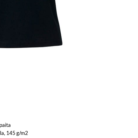
paita
lla, 145 g/m2