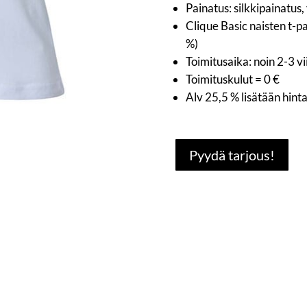
Painatus: silkkipainatus
Clique Basic naisten t-pa
%)
Toimitusaika: noin 2-3 v
Toimituskulut = 0 €
Alv 25,5 % lisätään hint
Pyydä tarjous!