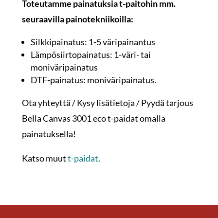
Toteutamme painatuksia t-paitohin mm.
seuraavilla painotekniikoilla:
Silkkipainatus: 1-5 väripainantus
Lämpösiirtopainatus: 1-väri- tai
moniväripainatus
DTF-painatus: moniväripainatus.
Ota yhteyttä / Kysy lisätietoja / Pyydä tarjous
Bella Canvas 3001 eco t-paidat omalla
painatuksella!
Katso muut
t-paidat
.