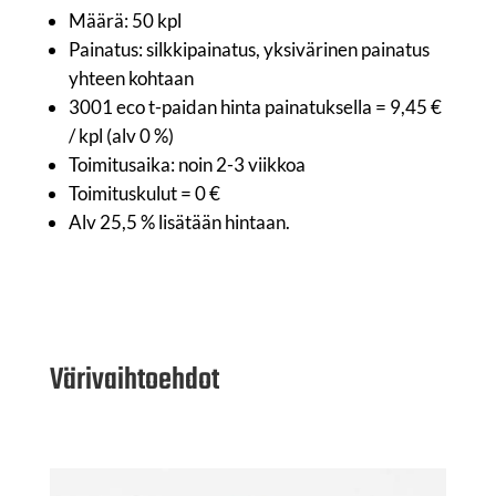
Määrä: 50 kpl
Painatus: silkkipainatus, yksivärinen painatus
yhteen kohtaan
3001 eco t-paidan hinta painatuksella = 9,45 €
/ kpl (alv 0 %)
Toimitusaika: noin 2-3 viikkoa
Toimituskulut = 0 €
Alv 25,5 % lisätään hintaan.
Värivaihtoehdot