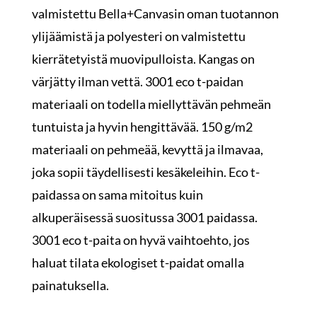
valmistettu Bella+Canvasin oman tuotannon
ylijäämistä ja polyesteri on valmistettu
kierrätetyistä muovipulloista. Kangas on
värjätty ilman vettä. 3001 eco t-paidan
materiaali on todella miellyttävän pehmeän
tuntuista ja hyvin hengittävää. 150 g/m2
materiaali on pehmeää, kevyttä ja ilmavaa,
joka sopii täydellisesti kesäkeleihin. Eco t-
paidassa on sama mitoitus kuin
alkuperäisessä suositussa 3001 paidassa.
3001 eco t-paita on hyvä vaihtoehto, jos
haluat tilata ekologiset t-paidat omalla
painatuksella.